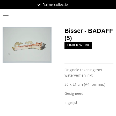
Ruime collectie
Ga
direct
BosArt.gallery
naar
de
hoofdinhoud
Bisser - BADAFF
(5)
UNIEK WERK
Originele tekening met
waterverf en inkt
30 x 21 cm (A4 formaat)
Gesigneerd
Ingelijst