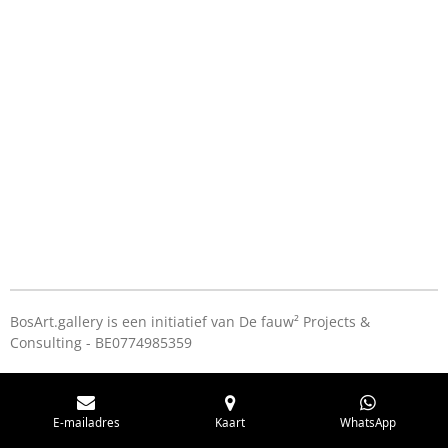
BosArt.gallery is een initiatief van De fauw² Projects &
Consulting - BE0774985359
E-mailadres
Kaart
WhatsApp