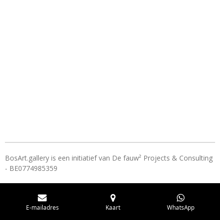
e
l
r
e
n
e
n
BosArt.gallery is een initiatief van De fauw² Projects & Consulting
- BE0774985359
E-mailadres
Kaart
WhatsApp