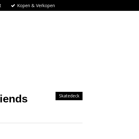
t
Kopen & Verkopen
riends
Skatedeck