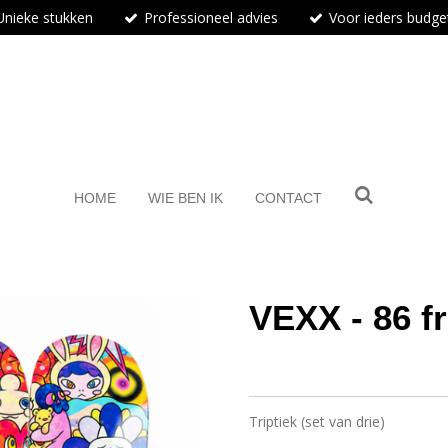
Unieke stukken
Professioneel advies
Voor ieders budge
BosArt.gallery
HOME
WIE BEN IK
CONTACT
VEXX - 86 f
Triptiek (set van drie)