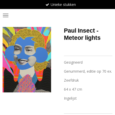
Unieke stukken
Ga
direct
BosArt.gallery
naar
de
hoofdinhoud
Paul Insect -
Meteor lights
Gesigneerd
Genummerd, editie op 70 ex.
Zeefdruk
64 x 47 cm
Ingelijst