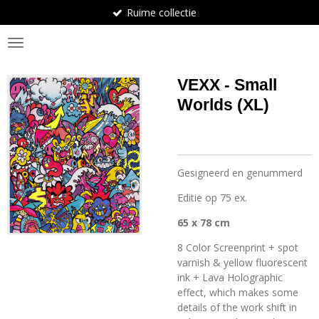
Ruime collectie
Ga
direct
BosArt.gallery
naar
de
hoofdinhoud
VEXX - Small
Worlds (XL)
Gesigneerd en genummerd
Editie op 75 ex.
65 x 78 cm
8 Color Screenprint + spot
varnish & yellow fluorescent
ink + Lava Holographic
effect, which makes some
details of the work shift in