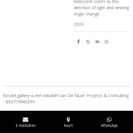
iridescent colors as the
direction of light and viewing
angle change.
2024
D
D
S
D
e
e
h
e
l
e
a
l
e
l
r
e
n
e
n
BosArt.gallery is een initiatief van De fauw² Projects & Consulting
- BE0774985359
E-mailadres
Kaart
WhatsApp