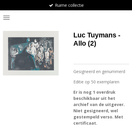
Ruime collectie
Ga
direct
BosArt.gallery
naar
de
hoofdinhoud
Luc Tuymans -
Allo (2)
Gesigneerd en genummerd
Editie op 50 exemplaren
Er is nog 1 overdruk
beschikbaar uit het
archief van de uitgever.
Niet gesigneerd, wel
gestempeld verso. Met
certificaat.