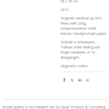
56 x 70 cm
2012
Originele zeefdruk op BFK
Rives velin 250g,
lompenhoudend 100%
katoen, handgeschept papier
Gedrukt in Antwerpen,
Tubbax onder leiding van
Roger Vandaele, in 10
drukgangen.
Uitgeverij: Ludion
D
D
S
D
e
e
h
e
l
e
a
l
e
l
r
e
n
e
n
BosArt.gallery is een initiatief van De fauw² Projects & Consulting