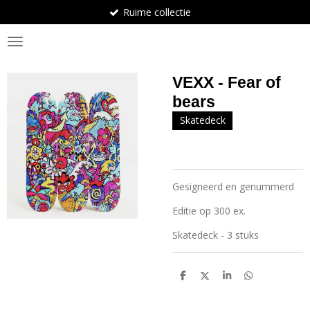
Ruime collectie
Ga
direct
BosArt.gallery
naar
de
hoofdinhoud
VEXX - Fear of
bears
Skatedeck
Gesigneerd en genummerd
Editie op 300 ex.
Skatedeck - 3 stuks
D
D
S
D
e
e
h
e
l
e
a
l
e
l
r
e