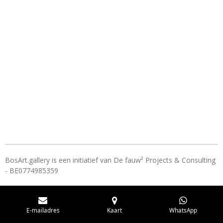
n
e
n
BosArt.gallery is een initiatief van De fauw² Projects & Consulting
- BE0774985359
E-mailadres
Kaart
WhatsApp