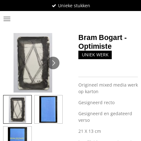
Unieke stukken
Ga
direct
BosArt.gallery
naar
de
hoofdinhoud
Bram Bogart -
Optimiste
UNIEK WERK
Origineel mixed media werk
op karton
Gesigneerd recto
Gesigneerd en gedateerd
verso
21 X 13 cm