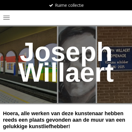
Ruime collectie
Ga
direct
BosArt.gallery
naar
de
hoofdinhoud
Joseph
Willaert
Hoera, alle werken van deze kunstenaar hebben
reeds een plaats gevonden aan de muur van een
gelukkige kunstliefhebber!