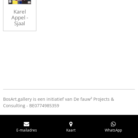
Karel
Appel -
Sjaal
BosArt.gallery is een initiatief van De fauw² Projects &
Consulting - BE0774985359
E-mailadres
Kaart
WhatsApp