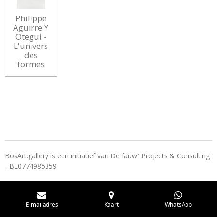
Philippe
Aguirre Y
Otegui -
L'univers
des
formes
BosArt.gallery is een initiatief van De fauw² Projects & Consulting
- BE0774985359
E-mailadres
Kaart
WhatsApp